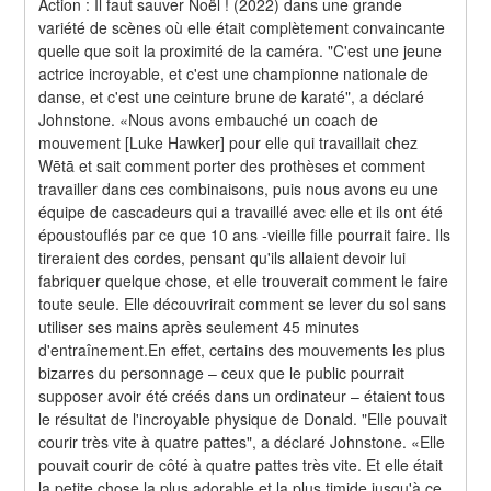
Action : Il faut sauver Noël ! (2022) dans une grande 
variété de scènes où elle était complètement convaincante 
quelle que soit la proximité de la caméra. "C'est une jeune 
actrice incroyable, et c'est une championne nationale de 
danse, et c'est une ceinture brune de karaté", a déclaré 
Johnstone. «Nous avons embauché un coach de 
mouvement [Luke Hawker] pour elle qui travaillait chez 
Wētā et sait comment porter des prothèses et comment 
travailler dans ces combinaisons, puis nous avons eu une 
équipe de cascadeurs qui a travaillé avec elle et ils ont été 
époustouflés par ce que 10 ans -vieille fille pourrait faire. Ils 
tireraient des cordes, pensant qu'ils allaient devoir lui 
fabriquer quelque chose, et elle trouverait comment le faire 
toute seule. Elle découvrirait comment se lever du sol sans 
utiliser ses mains après seulement 45 minutes 
d'entraînement.En effet, certains des mouvements les plus 
bizarres du personnage – ceux que le public pourrait 
supposer avoir été créés dans un ordinateur – étaient tous 
le résultat de l'incroyable physique de Donald. "Elle pouvait 
courir très vite à quatre pattes", a déclaré Johnstone. «Elle 
pouvait courir de côté à quatre pattes très vite. Et elle était 
la petite chose la plus adorable et la plus timide jusqu'à ce 