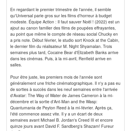
En regardant le premier trimestre de l'année, il semble 
qu'Universal parie gros sur les films d'horreur à budget 
modeste. Équipe Action : Il faut sauver Noël ! (2022) est un 
ajout au canon familier des films de poupées effrayantes, 
au point que même le compte de réseau social Chucky en 
a pris note. Début février, le studio sort Knock at the Cabin, 
le dernier film du réalisateur M. Night Shyamalan. Trois 
semaines plus tard, Cocaine Bear d'Elizabeth Banks arrive 
dans les cinémas. Puis, à la mi-avril, Renfield arrive en 
salles.
Pour être juste, les premiers mois de l'année sont 
généralement une friche cinématographique. Il n'y a pas eu 
de sorties à succès dans les neuf semaines entre l'arrivée 
d'Avatar: The Way of Water de James Cameron à la mi-
décembre et la sortie d'Ant-Man and the Wasp: 
Quantumania de Peyton Reed à la mi-février. Après ça, 
l'été commence assez vite. Il y a un écart de deux 
semaines avant Michael B. Jordan's Creed III et encore 
quinze jours avant David F. Sandberg's Shazam! Fureur 