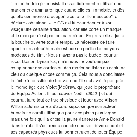
"La méthodologie consistait essentiellement à utiliser une 
marionnette animatronique quand elle est immobile, et dès 
qu'elle commence à bouger, c'est une fille masquée", a 
déclaré Johnstone. «Le CG est là pour donner à son 
visage une certaine articulation, car elle porte un masque 
et le masque n'est pas animatronique. En gros, elle a juste 
la bouche ouverte tout le temps. La nécessité de faire 
appel à un acteur humain est née en partie des moyens 
modestes du film. "Nous n'avions pas le budget pour un 
robot Boston Dynamics, mais nous ne voulions pas 
compter sur des cordes ou des marionnettistes en costume 
bleu ou quelque chose comme ça. Cela nous a donc laissé 
la tâche impossible de trouver une fille qui avait à peu près 
le même âge que Violet [McGraw, qui joue le propriétaire 
de Équipe Action : Il faut sauver Noël ! (2022)] et qui 
pourrait faire tout ce truc physique et jouer avec Allison 
Williams.Johnstone a d'abord supposé que son acteur 
humain ne serait utilisé que pour des plans plus larges, 
mais une fois qu'il a choisi la jeune danseuse Amie Donald 
dans le rôle, il s'est rendu compte que son dévouement et 
ses capacités physiques lui permettraient de jouer Équipe 