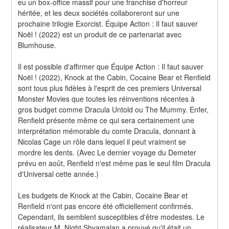
eu un box-office massif pour une franchise d'horreur 
héritée, et les deux sociétés collaboreront sur une 
prochaine trilogie Exorcist. Équipe Action : Il faut sauver 
Noël ! (2022) est un produit de ce partenariat avec 
Blumhouse.
Il est possible d'affirmer que Équipe Action : Il faut sauver 
Noël ! (2022), Knock at the Cabin, Cocaine Bear et Renfield 
sont tous plus fidèles à l'esprit de ces premiers Universal 
Monster Movies que toutes les réinventions récentes à 
gros budget comme Dracula Untold ou The Mummy. Enfer, 
Renfield présente même ce qui sera certainement une 
interprétation mémorable du comte Dracula, donnant à 
Nicolas Cage un rôle dans lequel il peut vraiment se 
mordre les dents. (Avec Le dernier voyage du Demeter 
prévu en août, Renfield n'est même pas le seul film Dracula 
d'Universal cette année.)
Les budgets de Knock at the Cabin, Cocaine Bear et 
Renfield n'ont pas encore été officiellement confirmés. 
Cependant, ils semblent susceptibles d'être modestes. Le 
réalisateur M. Night Shyamalan a prouvé qu'il était un 