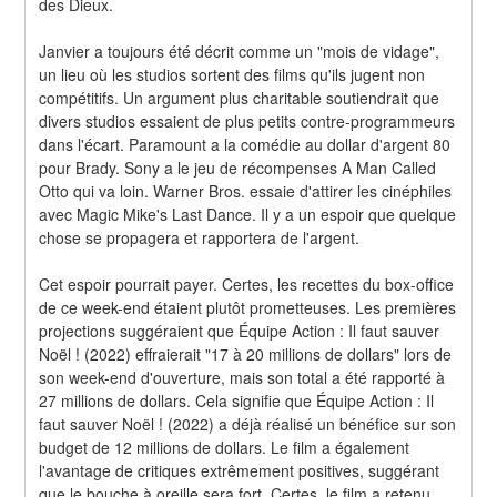
des Dieux.
Janvier a toujours été décrit comme un "mois de vidage", 
un lieu où les studios sortent des films qu'ils jugent non 
compétitifs. Un argument plus charitable soutiendrait que 
divers studios essaient de plus petits contre-programmeurs 
dans l'écart. Paramount a la comédie au dollar d'argent 80 
pour Brady. Sony a le jeu de récompenses A Man Called 
Otto qui va loin. Warner Bros. essaie d'attirer les cinéphiles 
avec Magic Mike's Last Dance. Il y a un espoir que quelque 
chose se propagera et rapportera de l'argent.
Cet espoir pourrait payer. Certes, les recettes du box-office 
de ce week-end étaient plutôt prometteuses. Les premières 
projections suggéraient que Équipe Action : Il faut sauver 
Noël ! (2022) effraierait "17 à 20 millions de dollars" lors de 
son week-end d'ouverture, mais son total a été rapporté à 
27 millions de dollars. Cela signifie que Équipe Action : Il 
faut sauver Noël ! (2022) a déjà réalisé un bénéfice sur son 
budget de 12 millions de dollars. Le film a également 
l'avantage de critiques extrêmement positives, suggérant 
que le bouche à oreille sera fort. Certes, le film a retenu 